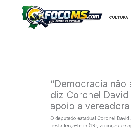
Ir
para
o
CULTURA
conteúdo
“Democracia não s
diz Coronel David
apoio a vereadora
O deputado estadual Coronel David s
nesta terça-feira (19), à moção de