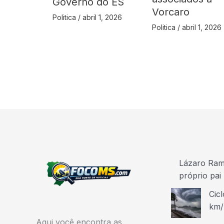
Governo do ES
Vorcaro
Politica
/
abril 1, 2026
Politica
/
abril 1, 2026
Lázaro Ramo
próprio pai
Cicl
km/
Aqui você encontra as