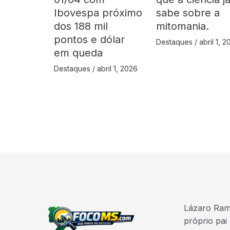
Ibovespa próximo
sabe sobre a
dos 188 mil
mitomania.
pontos e dólar
Destaques
/
abril 1, 
em queda
Destaques
/
abril 1, 2026
Lázaro Ramo
próprio pai