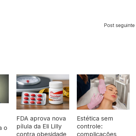
Post seguint
FDA aprova nova
Estética sem
pílula da Eli Lilly
controle:
a o
contra obesidade
complicações
á