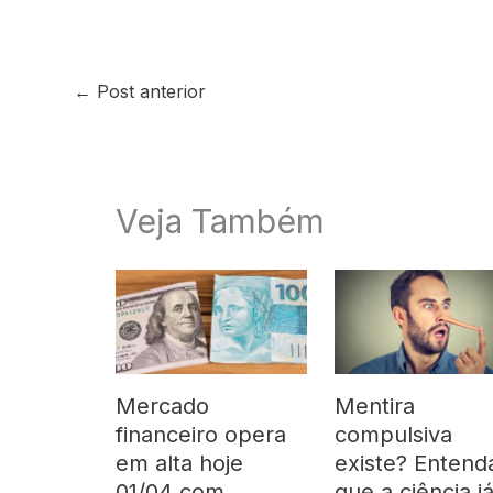
←
Post anterior
Veja Também
Mercado
Mentira
financeiro opera
compulsiva
em alta hoje
existe? Entend
01/04 com
que a ciência j