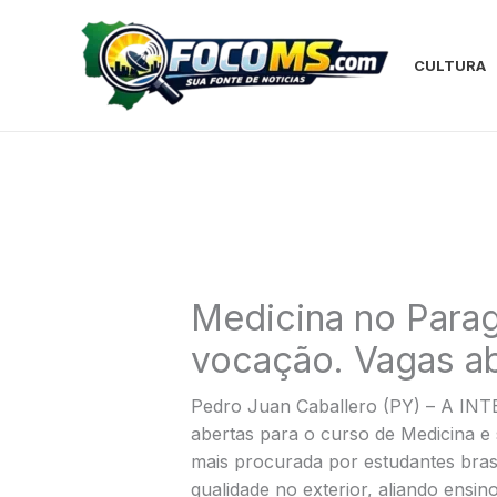
Ir
para
o
CULTURA
conteúdo
Medicina no Parag
vocação. Vagas a
Pedro Juan Caballero (PY) – A IN
abertas para o curso de Medicina e
mais procurada por estudantes bra
qualidade no exterior, aliando ensin