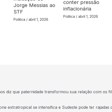
conter pressão
Jorge Messias ao
inflacionária
STF
Politica
/
abril 1, 2026
Politica
/
abril 1, 2026
s diz que paternidade transformou sua relação com os fi
one extratropical se intensifica e Sudeste pode ter rajadas 