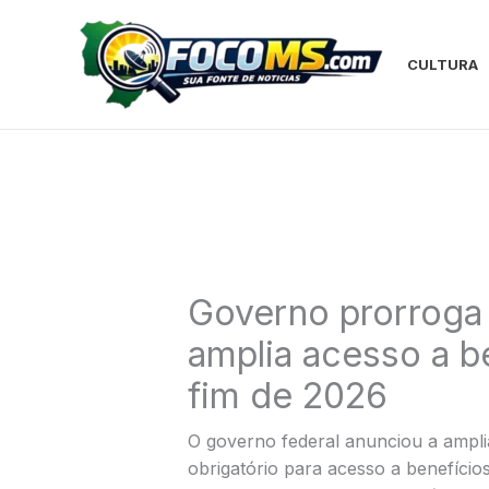
Ir
para
o
CULTURA
conteúdo
Governo prorroga 
amplia acesso a be
fim de 2026
O governo federal anunciou a ampli
obrigatório para acesso a benefício