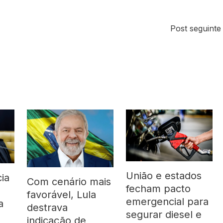
Post seguint
União e estados
ia
Com cenário mais
fecham pacto
favorável, Lula
emergencial para
a
destrava
segurar diesel e
indicação de