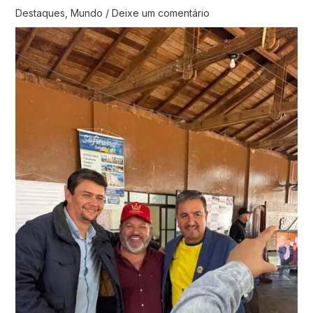
Destaques
,
Mundo
/
Deixe um comentário