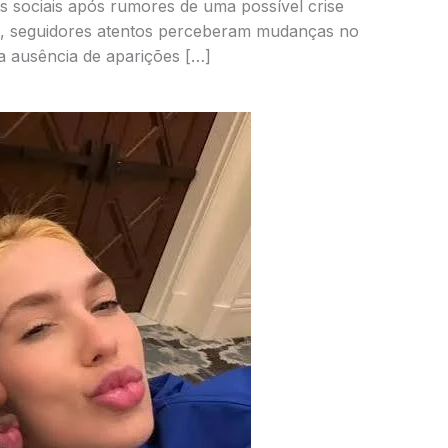
 sociais após rumores de uma possível crise
as, seguidores atentos perceberam mudanças no
a ausência de aparições […]