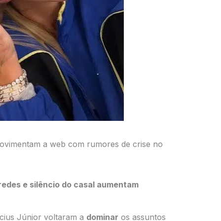
 movimentam a web com rumores de crise no
 redes e silêncio do casal aumentam
ícius Júnior voltaram a
dominar
os assuntos