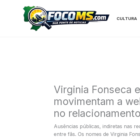
Ir
para
o
CULTURA
conteúdo
Virginia Fonseca e
movimentam a web
no relacionament
Ausências públicas, indiretas nas r
entre fãs. Os nomes de Virginia Fon