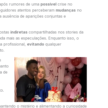
s após rumores de uma
possível
crise no
seguidores atentos perceberam
mudanças
no
a ausência de aparições conjuntas e
ostas
indiretas
compartilhadas nos stories da
inda mais as especulações. Enquanto isso, o
 profissional,
evitando
qualquer
to.
m
uanto
a de
o.
mantendo o mistério e alimentando a curiosidade