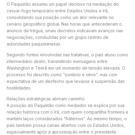
O
Paquistão
assumiu um papel decisivo na mediação do
cessar-fogo temporário entre
Estados Unidos
e
Irã
,
consolidando sua posição como um ator relevante no
cenário geopolítico global. Nas horas que antecederam o
anúncio da trégua, sinais discretos indicavam avanços nas
negociações, conduzidas por um grupo restrito de
autoridades paquistanesas.
Segundo fontes envolvidas nas tratativas, o país atuou como
intermediário direto, transmitindo mensagens entre
Washington e Teerã em um momento de tensão elevada. O
processo foi descrito como “sombrio e sério”, mas com
expectativa de um desfecho que levasse à suspensão das
hostilidades.
Relações estratégicas abriram caminho
A posição do Paquistão como mediador se explica por sua
relação histórica com o Irã, com quem compartilha fronteira e
mantém laços considerados “fraternos”. Ao mesmo tempo, o
país também possui canais abertos com os Estados Unidos,
especialmente após a aproximação entre o presidente