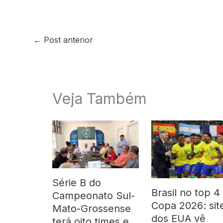
←
Post anterior
Veja Também
Série B do
Brasil no top 4
Campeonato Sul-
Copa 2026: sit
Mato-Grossense
dos EUA vê
terá oito times e