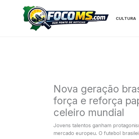
Ir
para
o
CULTURA
conteúdo
Nova geração bras
força e reforça p
celeiro mundial
Jovens talentos ganham protagonis
mercado europeu. O futebol brasil