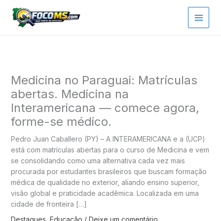
Ir
para
o
conteúdo
Medicina no Paraguai: Matrículas
abertas. Medicina na
Interamericana — comece agora,
forme-se médico.
Pedro Juan Caballero (PY) – A INTERAMERICANA e a (UCP)
está com matrículas abertas para o curso de Medicina e vem
se consolidando como uma alternativa cada vez mais
procurada por estudantes brasileiros que buscam formação
médica de qualidade no exterior, aliando ensino superior,
visão global e praticidade acadêmica. Localizada em uma
cidade de fronteira […]
Destaques
,
Educação
/
Deixe um comentário