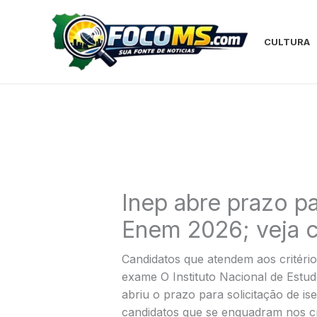
Ir
para
o
CULTURA
conteúdo
Inep abre prazo p
Enem 2026; veja c
Candidatos que atendem aos critério
exame O Instituto Nacional de Estud
abriu o prazo para solicitação de i
candidatos que se enquadram nos cri