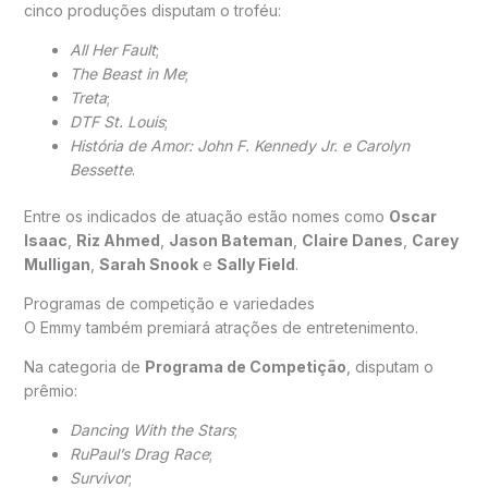
cinco produções disputam o troféu:
All Her Fault
;
The Beast in Me
;
Treta
;
DTF St. Louis
;
História de Amor: John F. Kennedy Jr. e Carolyn
Bessette
.
Entre os indicados de atuação estão nomes como
Oscar
Isaac
,
Riz Ahmed
,
Jason Bateman
,
Claire Danes
,
Carey
Mulligan
,
Sarah Snook
e
Sally Field
.
Programas de competição e variedades
O Emmy também premiará atrações de entretenimento.
Na categoria de
Programa de Competição
, disputam o
prêmio:
Dancing With the Stars
;
RuPaul’s Drag Race
;
Survivor
;