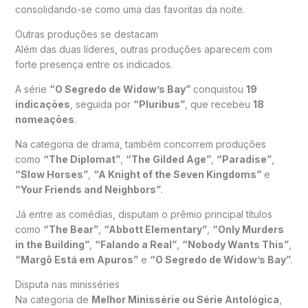
consolidando-se como uma das favoritas da noite.
Outras produções se destacam
Além das duas líderes, outras produções aparecem com
forte presença entre os indicados.
A série
“O Segredo de Widow’s Bay”
conquistou
19
indicações
, seguida por
“Pluribus”
, que recebeu
18
nomeações
.
Na categoria de drama, também concorrem produções
como
“The Diplomat”
,
“The Gilded Age”
,
“Paradise”
,
“Slow Horses”
,
“A Knight of the Seven Kingdoms”
e
“Your Friends and Neighbors”
.
Já entre as comédias, disputam o prêmio principal títulos
como
“The Bear”
,
“Abbott Elementary”
,
“Only Murders
in the Building”
,
“Falando a Real”
,
“Nobody Wants This”
,
“Margô Está em Apuros”
e
“O Segredo de Widow’s Bay”
.
Disputa nas minisséries
Na categoria de
Melhor Minissérie ou Série Antológica
,