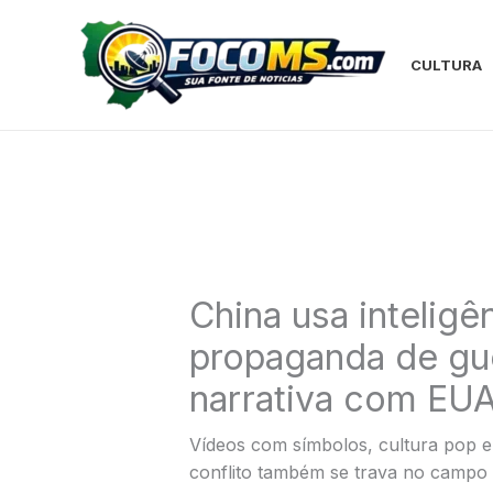
Ir
para
o
CULTURA
conteúdo
China usa inteligên
propaganda de gue
narrativa com EUA
Vídeos com símbolos, cultura pop
conflito também se trava no campo d