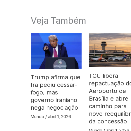
Veja Também
TCU libera
Trump afirma que
repactuação d
Irã pediu cessar-
Aeroporto de
fogo, mas
Brasília e abre
governo iraniano
caminho para
nega negociação
novo reequilíbr
Mundo
/
abril 1, 2026
da concessão
Mundo
/
abril 1, 2026