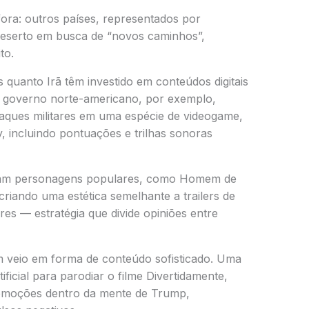
ra: outros países, representados por
deserto em busca de “novos caminhos”,
to.
 quanto Irã têm investido em conteúdos digitais
 O governo norte-americano, por exemplo,
aques militares em uma espécie de videogame,
y
, incluindo pontuações e trilhas sonoras
izam personagens populares, como
Homem de
 criando uma estética semelhante a trailers de
ares — estratégia que divide opiniões entre
m veio em forma de conteúdo sofisticado. Uma
tificial para parodiar o filme
Divertidamente
,
emoções dentro da mente de Trump,