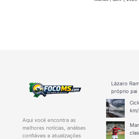
Lázaro Ramo
próprio pai
Cicl
km/
Aqui você encontra as
Mar
melhores notícias, análises
cla
confiáveis e atualizações