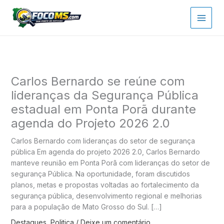
Ir
para
o
conteúdo
Carlos Bernardo se reúne com
lideranças da Segurança Pública
estadual em Ponta Porã durante
agenda do Projeto 2026 2.0
Carlos Bernardo com lideranças do setor de segurança
pública Em agenda do projeto 2026 2.0, Carlos Bernardo
manteve reunião em Ponta Porã com lideranças do setor de
segurança Pública. Na oportunidade, foram discutidos
planos, metas e propostas voltadas ao fortalecimento da
segurança pública, desenvolvimento regional e melhorias
para a população de Mato Grosso do Sul. […]
Destaques
,
Politica
/
Deixe um comentário